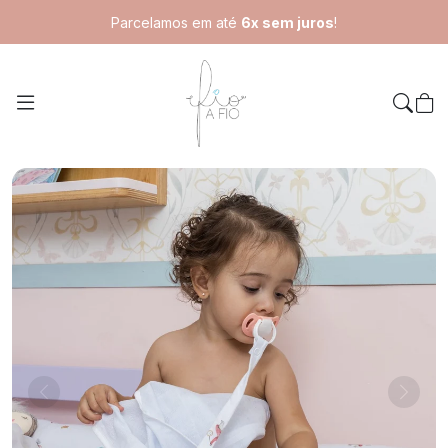
Parcelamos em até
6x sem juros
!
Home
Kit Fralda Ombro e Boca Alice
Anterior
Próxi